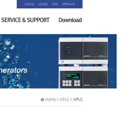
HOME
LOGIN
JOIN
SITEMAP
Home > HPLC >
HPLC